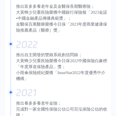
推出富多多養老年金及金醫保長期醫療險；
大黃蜂少兒重疾險榮獲中國銀行保險報「2023金諾
•中國金融產品傳播典範獎」；
金醫保百萬醫療榮獲今日保「2023年度商業健康保
險推薦產品（醫療）獎」
2022
推出自主開發的雙錄系統創信閃錄；
大黃蜂少兒重疾險榮獲今日保2022中國保險白象榜
「年度厚道保險產品」獎；
小雨傘保險經紀榮獲「InsurStar2022年度優秀中介
機構」
2021
推出養多多養老年金險；
完成對一家全國性保險公估公司百泓保險公估的收
購；