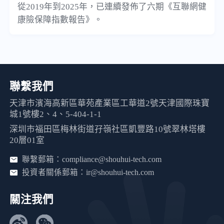
從2019年到2025年，已連續發佈了六期《互聯網健
康險保障指數報告》。
聯繫我們
天津市濱海高新區華苑產業區工華道2號天津國際珠寶
城1號樓2、4、5-404-1-1
深圳市福田區梅林街道孖嶺社區凱豐路10號翠林塔樓
20層01室
聯繫郵箱：compliance@shouhui-tech.com
投資者關係郵箱：ir@shouhui-tech.com
關注我們